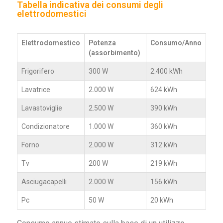
Tabella indicativa dei consumi degli
elettrodomestici
Elettrodomestico
Potenza
Consumo/Anno
(assorbimento)
Frigorifero
300 W
2.400 kWh
Lavatrice
2.000 W
624 kWh
Lavastoviglie
2.500 W
390 kWh
Condizionatore
1.000 W
360 kWh
Forno
2.000 W
312 kWh
Tv
200 W
219 kWh
Asciugacapelli
2.000 W
156 kWh
Pc
50 W
20 kWh