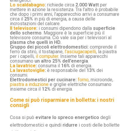
energetici.
Lo scaldabagno
:
richiede circa
2.000 Watt
per
mettere in azione la resistenza. Tra l’altro è probabile
che dopo i primi anni, l’apparecchio arrivi a consumare
circa il
25%
in più di energia, a causa delle
incrostazioni del calcare.
Il televisore
:
i consumi dipendono dalla
superficie
dello schermo
. Maggiore è la superficie più il
televisore consuma. Ciò vale sia per i televisori al
plasma che quelli in HD.
Gruppo dei piccoli elettrodomestici:
comprende il
ferro da stiro, il tostapane,
l’asciugacapelli
, la piastra
per i capelli,
il computer
. Insieme tali apparecchi
consumano
un altro 25% dell’energia
.
La lavatrice
:
consuma il
16%
di energia.
La lavastoviglie
:
è responsabile del
13%
dei
consumi.
Elettrodomestici per cucinare:
forno
, microonde,
piastra a induzione
e griglie elettriche consumano
insieme circa il
12%
di energia.
Come si può risparmiare in bolletta: i nostri
consigli
Cosa si può
evitare lo spreco energetico
degli
elettrodomestici e quindi
ridurre
i costi delle bollette