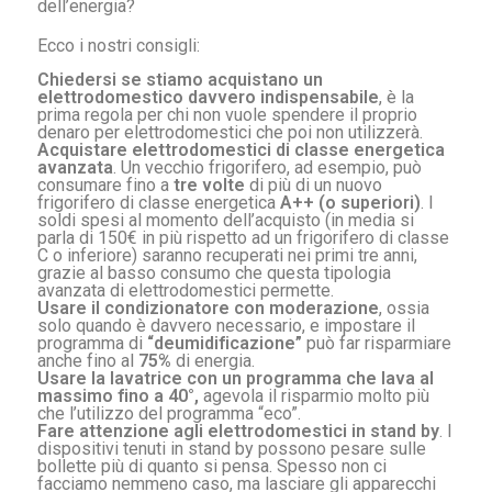
dell’energia?
Ecco i nostri consigli:
Chiedersi se stiamo acquistano un
elettrodomestico davvero indispensabile
, è la
prima regola per chi non vuole spendere il proprio
denaro per elettrodomestici che poi non utilizzerà.
Acquistare elettrodomestici di classe energetica
avanzata
. Un vecchio frigorifero, ad esempio, può
consumare fino a
tre volte
di più di un nuovo
frigorifero di classe energetica
A++ (o superiori)
. I
soldi spesi al momento dell’acquisto (in media si
parla di 150€ in più rispetto ad un frigorifero di classe
C o inferiore) saranno recuperati nei primi tre anni,
grazie al basso consumo che questa tipologia
avanzata di elettrodomestici permette.
Usare il condizionatore con moderazione
, ossia
solo quando è davvero necessario, e impostare il
programma di
“deumidificazione”
può far risparmiare
anche fino al
75%
di energia.
Usare la lavatrice con un programma che lava al
massimo fino a 40°,
agevola il risparmio molto più
che l’utilizzo del programma “eco”.
Fare attenzione agli elettrodomestici in stand by
. I
dispositivi tenuti in stand by possono pesare sulle
bollette più di quanto si pensa. Spesso non ci
facciamo nemmeno caso, ma lasciare gli apparecchi