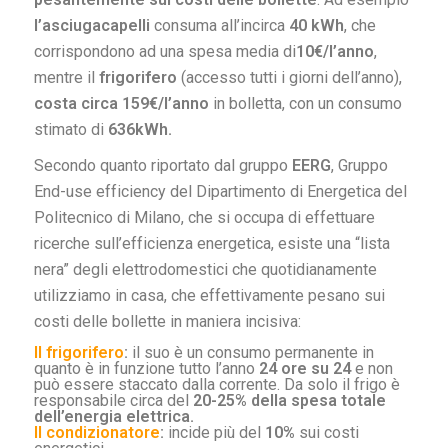
l’asciugacapelli
consuma all’incirca
40 kWh
, che
corrispondono ad una spesa media di
10€/l’anno
,
mentre il
frigorifero
(accesso tutti i giorni dell’anno),
costa circa 159€/l’anno
in bolletta, con un consumo
stimato di
636kWh.
Secondo quanto riportato dal gruppo
EERG
, Gruppo
End-use efficiency del Dipartimento di Energetica del
Politecnico di Milano, che si occupa di effettuare
ricerche sull’efficienza energetica, esiste una “lista
nera” degli elettrodomestici che quotidianamente
utilizziamo in casa, che effettivamente pesano sui
costi delle bollette in maniera incisiva:
Il frigorifero
:
il suo è un consumo permanente in
quanto è in funzione tutto l’anno
24 ore su 24
e non
può essere staccato dalla corrente. Da solo il frigo è
responsabile circa del
20-25% della spesa totale
dell’energia elettrica.
Il condizionatore
:
incide più del
10%
sui costi