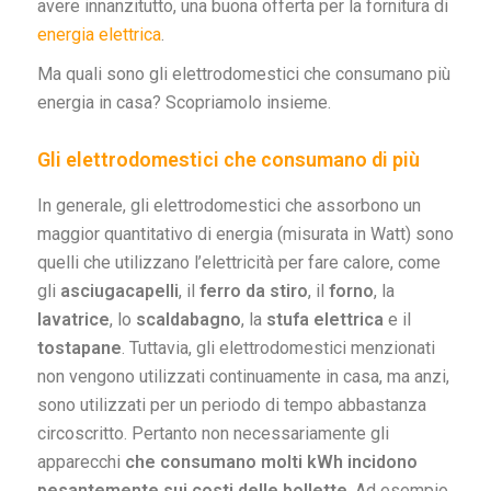
avere innanzitutto, una buona offerta per la fornitura di
energia elettrica
.
Ma quali sono gli elettrodomestici che consumano più
energia in casa? Scopriamolo insieme.
Gli elettrodomestici che consumano di più
In generale, gli elettrodomestici che assorbono un
maggior quantitativo di energia (misurata in Watt) sono
quelli che utilizzano l’elettricità per fare calore, come
gli
asciugacapelli
, il
ferro da stiro
, il
forno
, la
lavatrice
, lo
scaldabagno
, la
stufa
elettrica
e il
tostapane
. Tuttavia, gli elettrodomestici menzionati
non vengono utilizzati continuamente in casa, ma anzi,
sono utilizzati per un periodo di tempo abbastanza
circoscritto. Pertanto non necessariamente gli
apparecchi
che consumano molti kWh incidono
pesantemente sui costi delle bollette
. Ad esempio