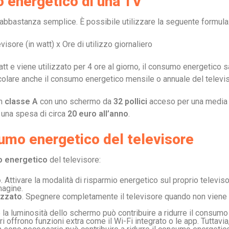
 energetico di una TV
abbastanza semplice. È possibile utilizzare la seguente formula
sore (in watt) x Ore di utilizzo giornaliero
 e viene utilizzato per 4 ore al giorno, il consumo energetico s
colare anche il consumo energetico mensile o annuale del televis
in
classe A
con uno schermo da
32 pollici
acceso per una media
 una spesa di circa
20 euro all’anno
.
nsumo energetico del televisore
mo energetico
del televisore:
o
. Attivare la modalità di risparmio energetico sul proprio televis
magine.
izzato
. Spegnere completamente il televisore quando non viene ut
e la luminosità dello schermo può contribuire a ridurre il consum
ori offrono funzioni extra come il Wi-Fi integrato o le app. Tutt