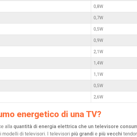
0,8W
0,7W
0,5W
0,9W
2,1W
1,4W
1,1W
0,5W
2,6W
umo energetico di una TV?
ce alla
quantità di energia elettrica che un televisore consu
 modelli di televisori. I televisori
più grandi
e
più vecchi
tendon