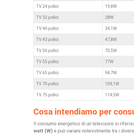
TV 24 pollici
19,8W
TV 32 pollici
28W
TV 40 pollici
34,1W
TV 43 pollici
47,8W
TV 50 pollici
70,5W
TV 55 pollici
77W
TV 65 pollici
94,7W
TV 70 pollici
109,1W
TV 75 pollici
114,5W
Cosa intendiamo per cons
Il consumo energetico di un televisore si riferis
watt (W)
e può variare notevolmente tra i diversi