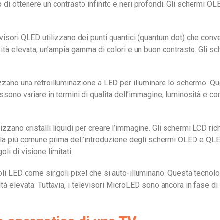
di ottenere un contrasto infinito e neri profondi. Gli schermi OLE
levisori QLED utilizzano dei punti quantici (quantum dot) che conv
ità elevata, un’ampia gamma di colori e un buon contrasto. Gli s
ilizzano una retroilluminazione a LED per illuminare lo schermo. Qu
ono variare in termini di qualità dell’immagine, luminosità e con
tilizzano cristalli liquidi per creare l’immagine. Gli schermi LCD r
a la più comune prima dell’introduzione degli schermi OLED e QLE
i di visione limitati.
coli LED come singoli pixel che si auto-illuminano. Questa tecnol
ità elevata. Tuttavia, i televisori MicroLED sono ancora in fase 