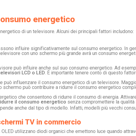
l consumo energetico
rgetico di un televisore. Alcuni dei principali fattori includono:
ssono influire significativamente sul consumo energetico. In gen
n televisore con uno schermo più grande avrà un consumo energe
levisore può influire anche sul suo consumo energetico. Ad esemp
televisori LCD o LED
. È importante tenere conto di questo fatto
he può influenzare il consumo energetico di un televisore. Maggio
o schermo può contribuire a ridurre il consumo energetico compl
ergetico che consentono di ridurre il consumo di energia. Attivar
idurre il consumo energetico
senza compromettere la qualità 
ipende anche dal tipo di modello. Infatti, modelli più vecchi consu
 schermi TV in commercio
ori OLED utilizzano diodi organici che emettono luce quando attrave