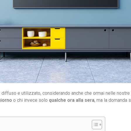
 diffuso e utilizzato, considerando anche che ormai nelle nostre c
giorno
o chi invece solo
qualche ora alla sera
, ma la domanda 