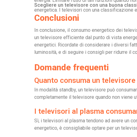
energia. Limitare l’uso di tali funzioni quando n
Scegliere un televisore con una buona class
energetica. I televisori con una classificazione 
Conclusioni
In conclusione, il consumo energetico dei televi
un televisore efficiente dal punto di vista energ
energetici. Ricordate di considerare i diversi fa
luminosità, e di seguire i consigli per ridurre il
Domande frequenti
Quanto consuma un televisore 
In modalità standby, un televisore può consumare
completamente il televisore quando non viene ut
I televisori al plasma consuma
Sì, i televisori al plasma tendono ad avere un c
energetico, è consigliabile optare per un televi