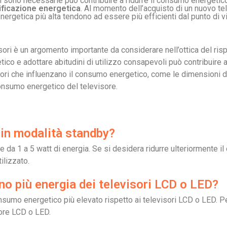
on sono necessarie può contribuire a ridurre il consumo energetic
ificazione energetica
. Al momento dell’acquisto di un nuovo tel
energetica più alta tendono ad essere più efficienti dal punto di v
sori è un argomento importante da considerare nell’ottica del risp
etico e adottare abitudini di utilizzo consapevoli può contribuire 
ttori che influenzano il consumo energetico, come le dimensioni de
 consumo energetico del televisore.
in modalità standby?
 da 1 a 5 watt di energia. Se si desidera ridurre ulteriormente 
ilizzato.
no più energia dei televisori LCD o LED?
onsumo energetico più elevato rispetto ai televisori LCD o LED. P
sore LCD o LED.