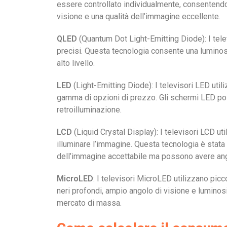
essere controllato individualmente, consentendo 
visione e una qualità dell’immagine eccellente.
QLED
(
Quantum Dot Light-Emitting Diode
): I te
precisi. Questa tecnologia consente una luminos
alto livello.
LED
(
Light-Emitting Diode
): I televisori LED ut
gamma di opzioni di prezzo. Gli schermi LED poss
retroilluminazione.
LCD
(
Liquid Crystal Display
): I televisori LCD u
illuminare l’immagine. Questa tecnologia è stat
dell’immagine accettabile ma possono avere angol
MicroLED
: I televisori MicroLED utilizzano pic
neri profondi, ampio angolo di visione e luminos
mercato di massa.