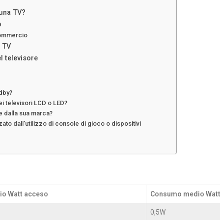
 una TV?
o
 commercio
a TV
l televisore
ndby?
ei televisori LCD o LED?
e dalla sua marca?
to dall’utilizzo di console di gioco o dispositivi
o Watt acceso
Consumo medio Watts
0,5W