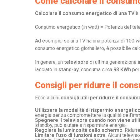
Come calcolare il consumo
Calcolare il consumo energetico di una TV
è 
Consumo energetico (in watt) = Potenza del televi
Ad esempio, se una TV ha una potenza di 100 watt
consumo energetico giornaliero, è possibile cal
In genere, un
televisore
di ultima generazione 
lasciato in
stand-by
, consuma circa
98 KWh
per
Consigli per ridurre il co
Ecco alcuni
consigli utili per ridurre il consu
Utilizzare la modalità di risparmio energetic
energia senza compromettere la qualità dell’im
Spegnere il televisore quando non viene util
standby, può aiutare a risparmiare energia.
Regolare la luminosità dello schermo
. Ridurr
Limitare l’uso di funzioni extra
. Alcuni televis