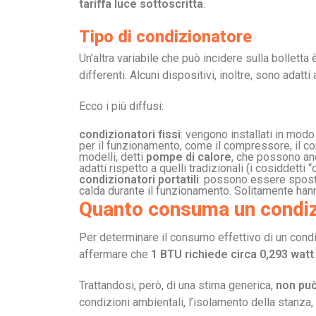
tariffa luce sottoscritta
.
Tipo di condizionatore
Un’altra variabile che può incidere sulla bollett
differenti. Alcuni dispositivi, inoltre, sono adatt
Ecco i più diffusi:
condizionatori fissi
: vengono installati in mod
per il funzionamento, come il compressore, il co
modelli, detti
pompe di calore
, che possono anc
adatti rispetto a quelli tradizionali (i cosiddet
condizionatori portatili
: possono essere spostat
calda durante il funzionamento. Solitamente han
Quanto consuma un condizi
Per determinare il consumo effettivo di un con
affermare che
1 BTU richiede circa 0,293 watt
Trattandosi, però, di una stima generica,
non può
condizioni ambientali, l’isolamento della stanza,