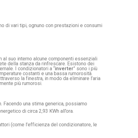
ono di vari tipi, ognuno con prestazioni e consumi
on al suo interno alcune componenti essenziali
ete della stanza da rinfrescare. Esistono dei
nale. I condizionatori a “
inverter
” sono i più
 temperature costanti e una bassa rumorosità.
traverso la finestra, in modo da eliminare l’aria
amente più rumorosi.
Wh. Facendo una stima generica, possiamo
ergetico di circa 2,93 KWh all’ora.
fattori (come l’efficienza del condizionatore, le