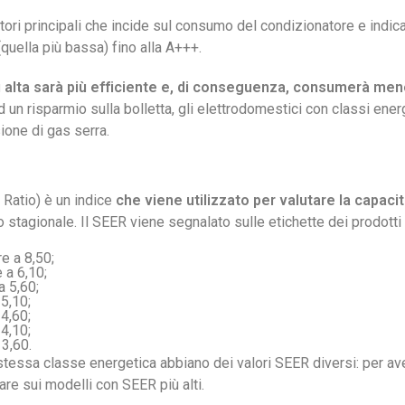
ori principali che incide sul consumo del condizionatore e indica 
quella più bassa) fino alla A+++.
ù alta sarà più efficiente e, di conseguenza, consumerà men
d un risparmio sulla bolletta, gli elettrodomestici con classi ener
ione di gas serra.
 Ratio) è un indice
che viene utilizzato per valutare la capaci
stagionale. Il SEER viene segnalato sulle etichette dei prodotti e
e a 8,50;
 a 6,10;
a 5,60;
 5,10;
 4,60;
 4,10;
 3,60.
 stessa classe energetica abbiano dei valori SEER diversi: per aver
are sui modelli con SEER più alti.