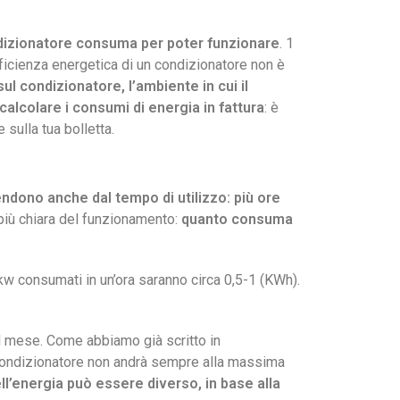
condizionatore consuma per poter funzionare
. 1
ficienza energetica di un condizionatore non è
ul condizionatore, l’ambiente in cui il
calcolare i consumi di energia in fattura
: è
 sulla tua bolletta.
ndono anche dal tempo di utilizzo: più ore
iù chiara del funzionamento:
quanto consuma
w consumati in un’ora saranno circa 0,5-1 (KWh).
al mese. Come abbiamo già scritto in
 condizionatore non andrà sempre alla massima
dell’energia può essere diverso, in base alla