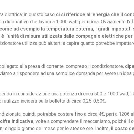
nza elettrica: in questo caso
ci si riferisce all’energia che il 
n dispositivo che lavora a 1.000 watt per un’ora. Ovviamente l’ef
i, come ad esempio la temperatura esterna, i gradi impostati s
è l’unità di misura utilizzata dalle compagnie elettriche per 
zionatore utilizza può aiutarti a capire quanto potrebbe impattare
collegato alla presa di corrente, compreso il condizionatore,
dipe
viamo a rispondere ad una semplice domanda per avere un’idea p
do in considerazione una potenza di circa 500 e 1000 watt, i k
 utilizzo inciderà sulla bolletta di circa 0,25-0,50€.
ndizionata, quindi, potrebbe costare fino a circa 4€, pari a 120€ 
cifre indicative
, volte a comprendere il meccanismo, poiché il
i singolo giorno del mese per le stesse ore. Inoltre
, il costo 