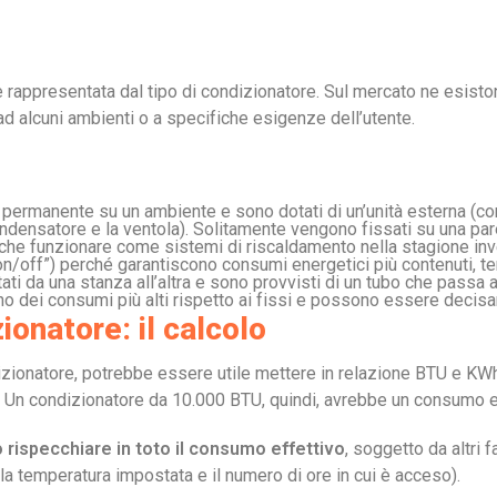
a è rappresentata dal tipo di condizionatore. Sul mercato ne esist
i ad alcuni ambienti o a specifiche esigenze dell’utente.
o permanente su un ambiente e sono dotati di un’unità esterna (c
ndensatore e la ventola). Solitamente vengono fissati su una par
he funzionare come sistemi di riscaldamento nella stagione inver
ti “on/off”) perché garantiscono consumi energetici più contenuti,
i da una stanza all’altra e sono provvisti di un tubo che passa at
no dei consumi più alti rispetto ai fissi e possono essere decis
onatore: il calcolo
dizionatore, potrebbe essere utile mettere in relazione BTU e K
. Un condizionatore da 10.000 BTU, quindi, avrebbe un consumo en
 rispecchiare in toto il consumo effettivo
, soggetto da altri 
 la temperatura impostata e il numero di ore in cui è acceso).