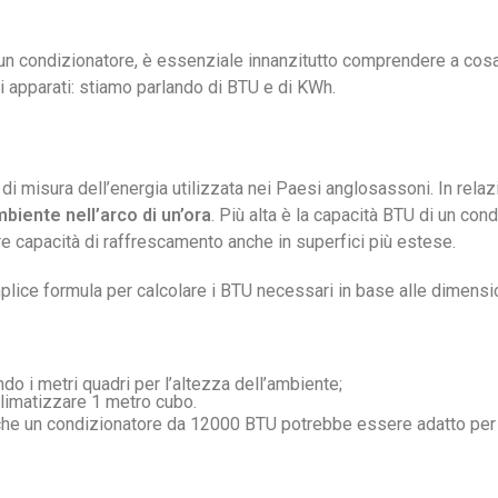
 un condizionatore, è essenziale innanzitutto comprendere a cosa 
i apparati: stiamo parlando di BTU e di KWh.
tà di misura dell’energia utilizzata nei Paesi anglosassoni. In rel
biente nell’arco di un’ora
. Più alta è la capacità BTU di un con
e capacità di raffrescamento anche in superfici più estese.
mplice formula per calcolare i BTU necessari in base alle dimensio
do i metri quadri per l’altezza dell’ambiente;
climatizzare 1 metro cubo.
che un condizionatore da 12000 BTU potrebbe essere adatto per u