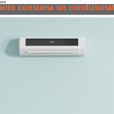
ore
nto consuma un condiziona