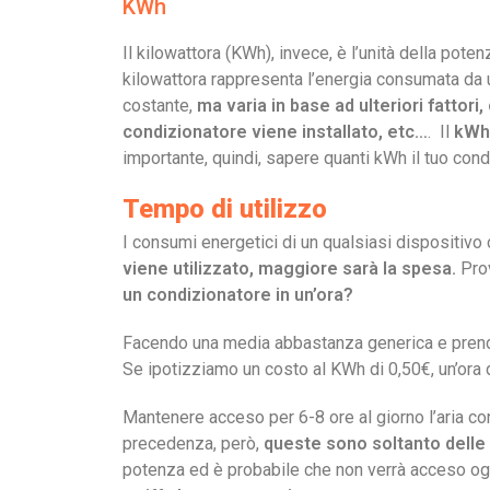
KWh
Il kilowattora (KWh), invece, è l’unità della pote
kilowattora rappresenta l’energia consumata da u
costante,
ma varia in base ad ulteriori fattor
condizionatore viene installato, etc…
. Il
kWh 
importante, quindi, sapere quanti kWh il tuo condi
Tempo di utilizzo
I consumi energetici di un qualsiasi dispositivo 
viene utilizzato, maggiore sarà la spesa.
Pro
un condizionatore in un’ora?
Facendo una media abbastanza generica e prenden
Se ipotizziamo un costo al KWh di 0,50€, un’ora di
Mantenere acceso per 6-8 ore al giorno l’aria co
precedenza, però,
queste sono soltanto delle 
potenza ed è probabile che non verrà acceso ogn